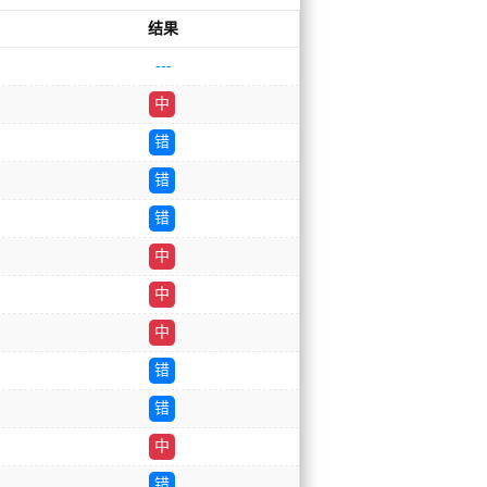
结果
---
中
错
错
错
中
中
中
错
错
中
错