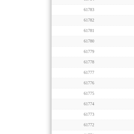
61783
61782
61781
61780
61779
61778
61777
61776
61775
61774
61773
61772