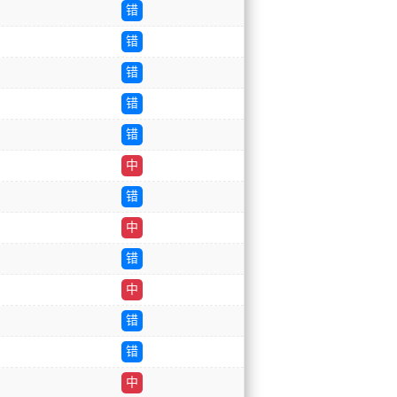
错
错
错
错
错
中
错
中
错
中
错
错
中