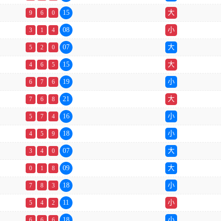
15
大
9
6
0
08
小
3
1
4
07
大
5
2
0
15
大
4
6
5
19
小
6
7
6
21
大
7
6
8
16
小
5
7
4
18
小
4
5
9
07
大
3
4
0
09
大
0
1
8
18
小
7
8
3
11
小
5
4
2
18
小
6
6
6