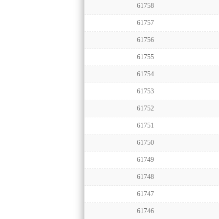
61758
61757
61756
61755
61754
61753
61752
61751
61750
61749
61748
61747
61746