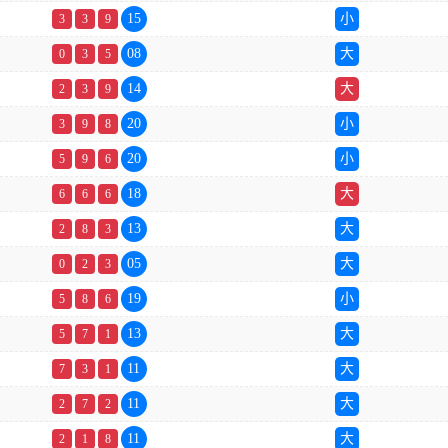
15
小
3
3
9
08
大
0
3
5
14
大
2
3
9
20
小
3
9
8
20
小
5
9
6
18
大
6
6
6
13
大
2
8
3
05
大
0
2
3
19
小
5
8
6
13
大
5
7
1
11
大
7
3
1
11
大
2
7
2
11
大
2
1
8