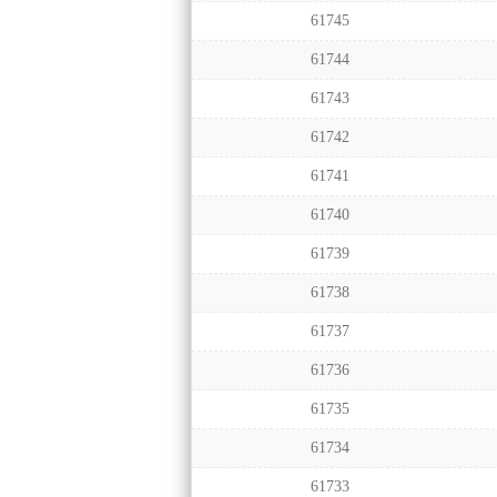
61745
61744
61743
61742
61741
61740
61739
61738
61737
61736
61735
61734
61733