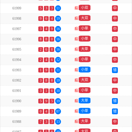
小双
61999
5
3
3
11
殺
中
大双
61998
9
6
4
19
殺
中
小单
61997
3
4
9
16
殺
中
小单
61996
8
8
0
16
殺
中
大单
61995
2
6
8
16
殺
中
小单
61994
2
4
6
12
殺
中
小单
61993
1
9
1
11
殺
错
大双
61992
3
8
8
19
殺
中
小单
61991
3
1
6
10
殺
中
大单
61990
5
9
5
19
殺
错
小单
61989
0
4
3
07
殺
错
大单
61988
7
3
3
13
殺
中
大双