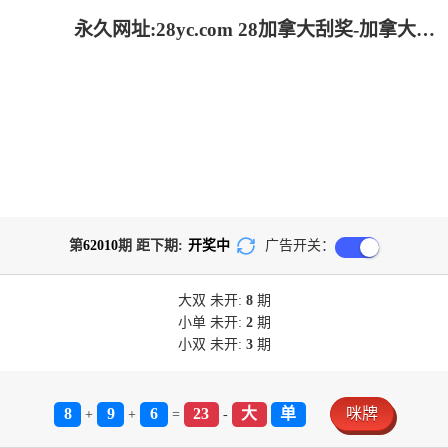
永久网址:28yc.com 28加拿大刮奖-加拿大pc预测结果走势|加拿大28开奖结果预测官网|pc走势最新预测_火热研究!
第
62010
期 距下期:
开奖中
广告开关：
大双
未开:
8
期
小单
未开:
2
期
小双
未开:
3
期
8
9
6
23
大
单
咪牌
+
+
=
-