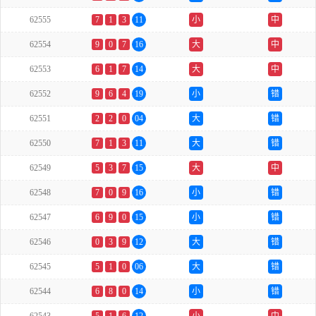
62555
7
1
3
11
小
中
62554
9
0
7
16
大
中
62553
6
1
7
14
大
中
62552
9
6
4
19
小
错
62551
2
2
0
04
大
错
62550
7
1
3
11
大
错
62549
5
3
7
15
大
中
62548
7
0
9
16
小
错
62547
6
9
0
15
小
错
62546
0
3
9
12
大
错
62545
5
1
0
06
大
错
62544
6
8
0
14
小
错