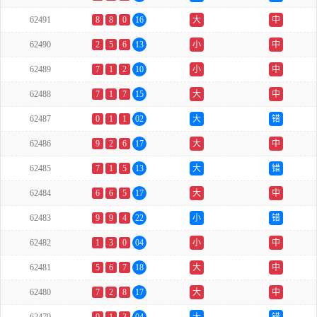
62491
8
8
0
16
大
中
62490
2
5
6
13
小
中
62489
7
1
2
10
小
中
62488
7
1
7
15
大
中
62487
0
1
1
02
大
错
62486
9
2
6
17
大
中
62485
7
1
5
13
大
错
62484
6
6
5
17
大
中
62483
9
9
4
22
小
错
62482
1
3
0
04
小
中
62481
5
6
7
18
大
中
62480
7
2
8
17
大
中