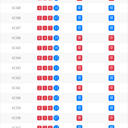
61349
4
0
6
10
单
错
61348
2
1
0
03
双
错
61347
5
1
7
13
双
错
61346
8
4
7
19
单
中
61345
7
2
0
09
单
中
61344
6
1
8
15
单
中
61343
0
3
9
12
双
中
61342
7
1
3
11
双
错
61341
2
1
8
11
单
中
61340
1
2
0
03
双
错
61339
8
7
8
23
双
错
61338
1
3
3
07
单
中