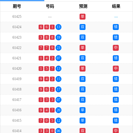
期号
号码
预测
结果
61425
---
单
---
61424
6
6
1
13
双
错
61423
3
8
8
19
双
错
61422
7
7
9
23
单
中
61421
1
4
2
07
双
错
61420
1
5
7
13
单
中
61419
9
4
2
15
双
错
61418
9
6
2
17
双
错
61417
1
3
3
07
双
错
61416
9
4
7
20
单
错
61415
7
0
5
12
单
错
61414
3
3
0
06
双
中