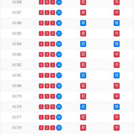
61388
2
9
3
14
双
中
61387
9
1
9
19
单
中
61386
9
7
2
18
单
错
61385
3
9
9
21
单
中
61384
4
5
0
09
双
错
61383
6
0
8
14
双
中
61382
4
8
2
14
双
中
61381
7
2
8
17
双
错
61380
6
8
4
18
双
中
61379
4
5
1
10
双
中
61378
5
0
0
05
双
错
61377
2
0
4
06
双
中
61376
4
2
3
09
单
中