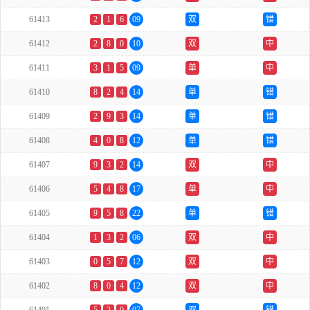
61413
2
1
6
09
双
错
61412
2
8
0
10
双
中
61411
3
1
5
09
单
中
61410
8
2
4
14
单
错
61409
2
9
3
14
单
错
61408
4
0
8
12
单
错
61407
9
3
2
14
双
中
61406
5
4
8
17
单
中
61405
9
5
8
22
单
错
61404
1
3
2
06
双
中
61403
0
5
7
12
双
中
61402
8
0
4
12
双
中