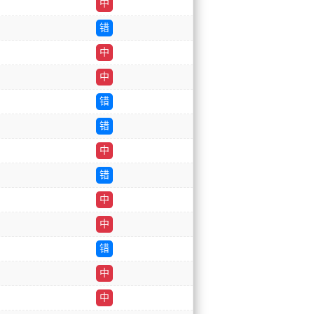
中
错
中
中
错
错
中
错
中
中
错
中
中