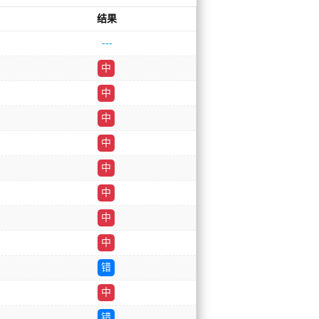
结果
---
中
中
中
中
中
中
中
中
错
中
错