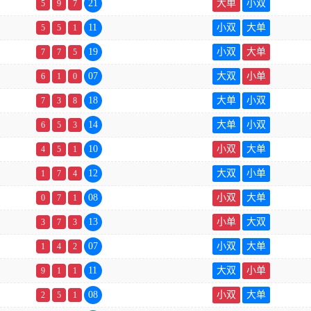
21
大单
小双
5
9
7
11
小双
大单
5
5
1
19
小双
大单
7
7
5
07
大双
小单
6
1
0
18
大单
小双
7
3
8
14
大单
小双
6
5
3
10
小双
大单
4
5
1
12
大双
小单
1
7
4
08
小双
大单
0
7
1
13
小单
大双
3
7
3
07
小双
大单
1
4
2
11
大双
小单
9
1
1
08
小双
大单
2
5
1