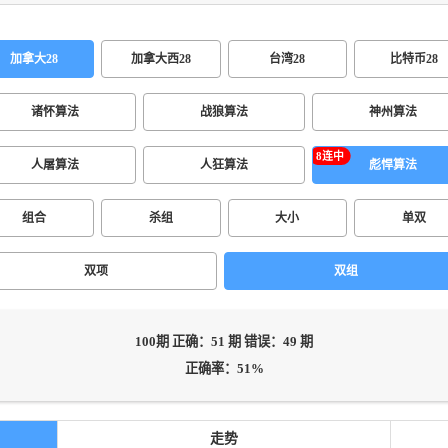
加拿大28
加拿大西28
台湾28
比特币28
诸怀算法
战狼算法
神州算法
人屠算法
人狂算法
彪悍算法
组合
杀组
大小
单双
双项
双组
100期 正确：51 期 错误：49 期
正确率：51%
走势