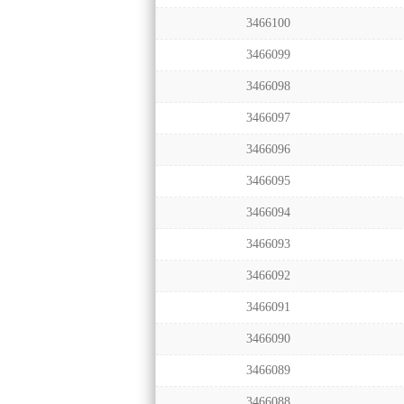
3466100
3466099
3466098
3466097
3466096
3466095
3466094
3466093
3466092
3466091
3466090
3466089
3466088