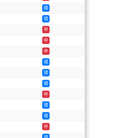
错
错
中
中
中
错
错
错
中
错
错
中
错