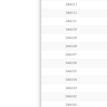
3466113
3466112
3466111
3466110
3466109
3466108
3466107
3466106
3466105
3466104
3466103
3466102
3466101