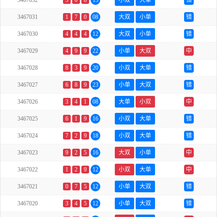
3467032
5
0
8
13
小双
大单
错
3467031
1
7
0
08
大双
小单
错
3467030
4
4
4
12
大双
小单
错
3467029
4
9
9
22
小单
大双
中
3467028
8
3
9
20
小双
大单
错
3467027
6
8
9
23
小单
大双
错
3467026
3
4
1
08
大单
小双
中
3467025
6
1
9
16
小双
大单
错
3467024
7
2
9
18
小双
大单
错
3467023
9
2
5
16
大双
小单
中
3467022
1
2
9
12
小双
大单
中
3467021
0
7
5
12
小单
大双
错
3467020
3
4
5
12
小单
大双
错