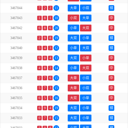
3467044
7
2
2
11
大单
小双
错
3467043
1
8
1
10
小双
大单
中
3467042
6
8
6
20
小单
大双
中
3467041
2
9
8
19
大双
小单
错
3467040
5
4
3
12
小单
大双
错
3467039
9
0
4
13
大双
小单
中
3467038
4
8
2
14
小单
大双
中
3467037
2
7
6
15
大单
小双
中
3467036
5
7
3
15
大单
小双
中
3467035
6
5
5
16
大双
小单
中
3467034
6
9
4
19
大双
小单
错
3467033
0
7
8
15
大双
小单
错