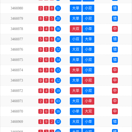
3466980
2
1
8
11
大单
小双
错
3466979
8
7
5
20
大单
小双
错
3466978
3
4
9
16
大双
小单
中
3466977
5
9
6
20
小双
大单
错
3466976
9
1
2
12
大双
小单
错
3466975
7
6
1
14
大单
小双
错
3466974
6
3
6
15
大单
小双
中
3466973
0
8
4
12
大单
小双
中
3466972
8
4
7
19
大单
小双
中
3466971
2
1
0
03
大双
小单
中
3466970
3
6
7
16
小单
大双
中
3466969
1
9
2
12
大双
小单
错