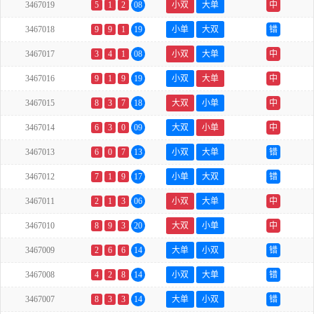
3467019
5
1
2
08
小双
大单
中
3467018
9
9
1
19
小单
大双
错
3467017
3
4
1
08
小双
大单
中
3467016
9
1
9
19
小双
大单
中
3467015
8
3
7
18
大双
小单
中
3467014
6
3
0
09
大双
小单
中
3467013
6
0
7
13
小双
大单
错
3467012
7
1
9
17
小单
大双
错
3467011
2
1
3
06
小双
大单
中
3467010
8
9
3
20
大双
小单
中
3467009
2
6
6
14
大单
小双
错
3467008
4
2
8
14
小双
大单
错
3467007
8
3
3
14
大单
小双
错