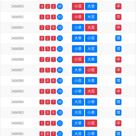
3466993
4
2
2
08
小双
大单
中
3466992
1
0
2
03
小单
大双
中
3466991
2
5
9
16
小单
大双
中
3466990
8
2
1
11
大单
小双
错
3466989
3
5
4
12
小单
大双
错
3466988
3
2
7
12
小双
大单
中
3466987
2
5
1
08
大单
小双
中
3466986
2
8
8
18
小双
大单
错
3466985
6
7
5
18
小单
大双
中
3466984
1
0
7
08
大双
小单
错
3466983
1
9
0
10
大双
小单
错
3466982
1
4
7
12
大单
小双
中
3466981
6
8
7
21
大双
小单
错