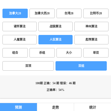
加拿大28
加拿大西28
台湾28
比特币28
诸怀算法
战狼算法
神州算法
人屠算法
人狂算法
彪悍算法
组合
杀组
大小
单双
双项
双组
100期 正确：54 期 错误：46 期
正确率：54%
预测
走势
统计