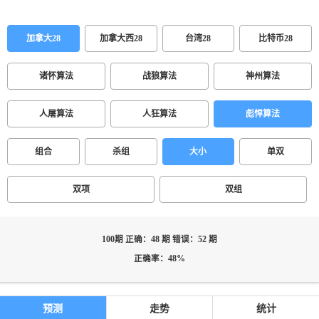
加拿大28
加拿大西28
台湾28
比特币28
诸怀算法
战狼算法
神州算法
人屠算法
人狂算法
彪悍算法
组合
杀组
大小
单双
双项
双组
100期 正确：48 期 错误：52 期
正确率：48%
预测
走势
统计