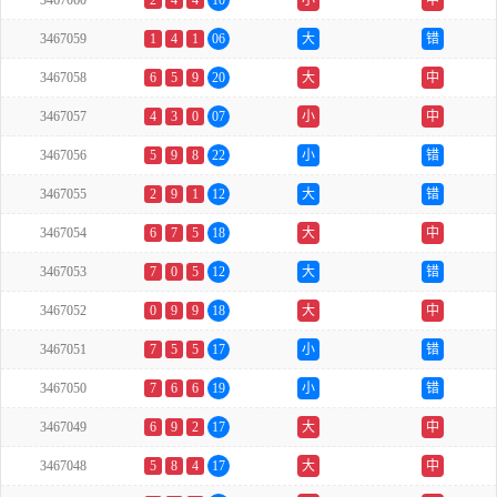
3467060
2
4
4
10
小
中
3467059
1
4
1
06
大
错
3467058
6
5
9
20
大
中
3467057
4
3
0
07
小
中
3467056
5
9
8
22
小
错
3467055
2
9
1
12
大
错
3467054
6
7
5
18
大
中
3467053
7
0
5
12
大
错
3467052
0
9
9
18
大
中
3467051
7
5
5
17
小
错
3467050
7
6
6
19
小
错
3467049
6
9
2
17
大
中
3467048
5
8
4
17
大
中