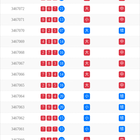
3467072
8
6
7
21
大
中
3467071
9
4
0
13
小
中
3467070
0
2
5
07
大
错
3467069
4
1
9
14
大
中
3467068
2
7
7
16
大
中
3467067
7
8
3
18
大
中
3467066
7
3
4
14
大
中
3467065
2
9
5
16
大
中
3467064
7
9
4
20
小
错
3467063
7
9
4
20
小
错
3467062
0
6
9
15
小
错
3467061
7
1
7
15
小
错