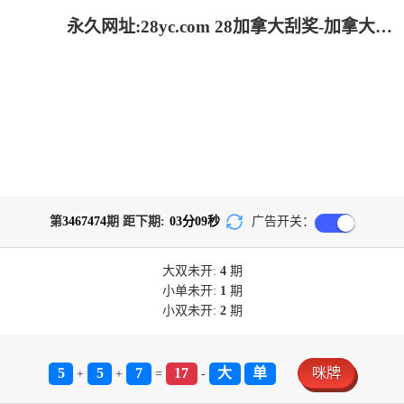
永久网址:28yc.com 28加拿大刮奖-加拿大pc预测结果走势|加拿大28开奖结果预测官网|pc走势最新预测_火热研究!
第
3467474
期 距下期:
03
分
09
秒
广告开关：
大双
未开:
4
期
小单
未开:
1
期
小双
未开:
2
期
5
5
7
17
大
单
咪牌
+
+
=
-