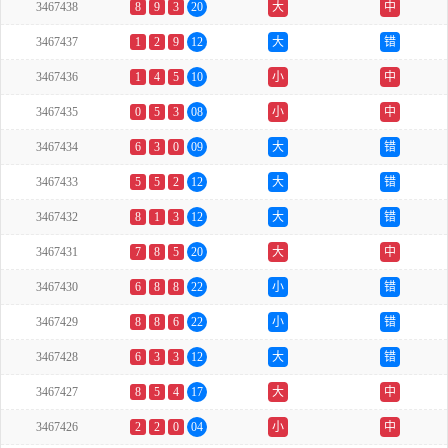
3467438
8
9
3
20
大
中
3467437
1
2
9
12
大
错
3467436
1
4
5
10
小
中
3467435
0
5
3
08
小
中
3467434
6
3
0
09
大
错
3467433
5
5
2
12
大
错
3467432
8
1
3
12
大
错
3467431
7
8
5
20
大
中
3467430
6
8
8
22
小
错
3467429
8
8
6
22
小
错
3467428
6
3
3
12
大
错
3467427
8
5
4
17
大
中
3467426
2
2
0
04
小
中