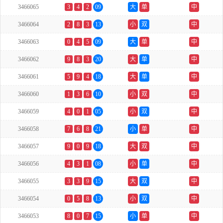
3466065
3
4
2
09
大
单
中
3466064
2
8
3
13
小
双
中
3466063
0
4
5
09
大
单
中
3466062
9
8
3
20
大
单
中
3466061
5
9
4
18
大
单
中
3466060
1
3
6
10
小
双
中
3466059
4
0
1
05
小
双
中
3466058
7
6
8
21
小
单
中
3466057
9
0
9
18
大
双
中
3466056
4
3
1
08
小
单
中
3466055
3
3
9
15
大
双
中
3466054
0
5
8
13
小
双
中
3466053
8
0
7
15
小
单
中