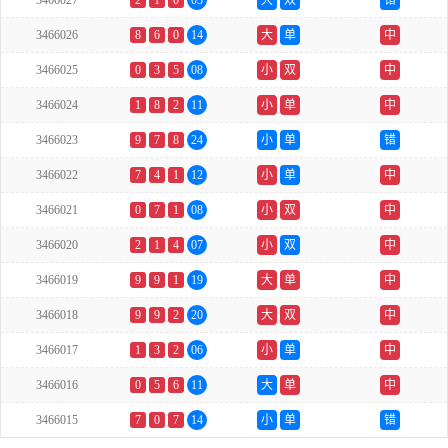
3466027
2
1
0
03
大
双
错
3466026
8
6
0
14
大
单
中
3466025
0
3
5
08
小
双
中
3466024
1
8
2
11
小
单
中
3466023
9
7
8
24
小
单
错
3466022
7
4
1
12
小
单
中
3466021
0
7
1
08
小
双
中
3466020
2
1
4
07
小
双
中
3466019
9
9
1
19
大
单
中
3466018
9
9
2
20
大
双
中
3466017
1
3
2
06
小
单
中
3466016
0
5
6
11
大
单
中
3466015
7
0
7
14
小
单
错