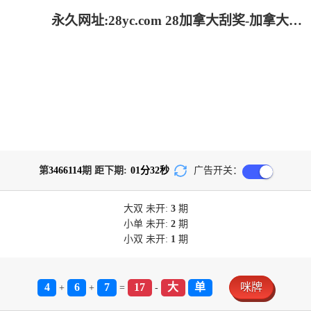
永久网址:28yc.com 28加拿大刮奖-加拿大pc预测结果走势|加拿大28开奖结果预测官网|pc走势最新预测_火热研究!
第
3466114
期 距下期:
01
分
32
秒
广告开关：
大双
未开:
3
期
小单
未开:
2
期
小双
未开:
1
期
4
6
7
17
大
单
咪牌
+
+
=
-