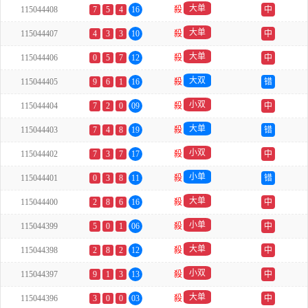
大单
115044408
7
5
4
16
殺
中
大单
115044407
4
3
3
10
殺
中
大单
115044406
0
5
7
12
殺
中
大双
115044405
9
6
1
16
殺
错
小双
115044404
7
2
0
09
殺
中
大单
115044403
7
4
8
19
殺
错
小双
115044402
7
3
7
17
殺
中
小单
115044401
0
3
8
11
殺
错
大单
115044400
2
8
6
16
殺
中
小单
115044399
5
0
1
06
殺
中
大单
115044398
2
8
2
12
殺
中
小双
115044397
9
1
3
13
殺
中
大单
115044396
3
0
0
03
殺
中