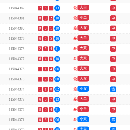
大单
115044382
7
5
1
13
殺
中
小单
115044381
8
0
2
10
殺
中
大双
115044380
9
0
1
10
殺
中
大单
115044379
6
5
5
16
殺
中
大双
115044378
2
5
4
11
殺
中
大双
115044377
6
4
0
10
殺
中
大双
115044376
1
1
4
06
殺
中
大双
115044375
1
2
5
08
殺
中
小双
115044374
1
1
0
02
殺
错
大单
115044373
6
0
7
13
殺
中
小单
115044372
8
9
4
21
殺
中
小双
115044371
0
6
0
06
殺
错
大单