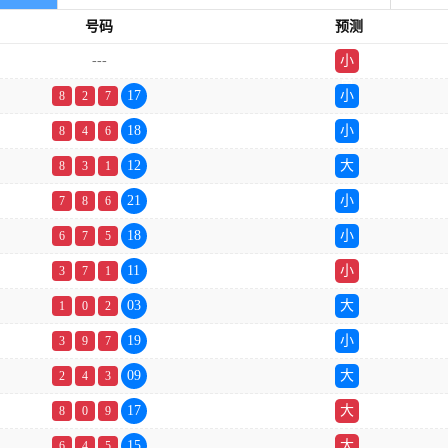
号码
预测
---
小
单
17
小
8
2
7
18
小
8
4
6
12
大
8
3
1
21
小
7
8
6
18
小
6
7
5
11
小
3
7
1
03
大
1
0
2
19
小
3
9
7
09
大
2
4
3
17
大
8
0
9
15
大
6
4
5