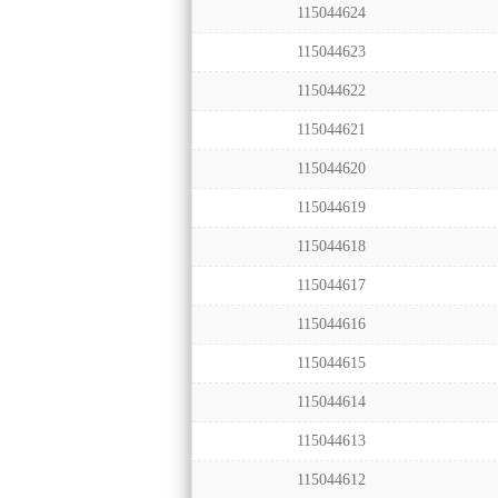
115044624
115044623
115044622
115044621
115044620
115044619
115044618
115044617
115044616
115044615
115044614
115044613
115044612