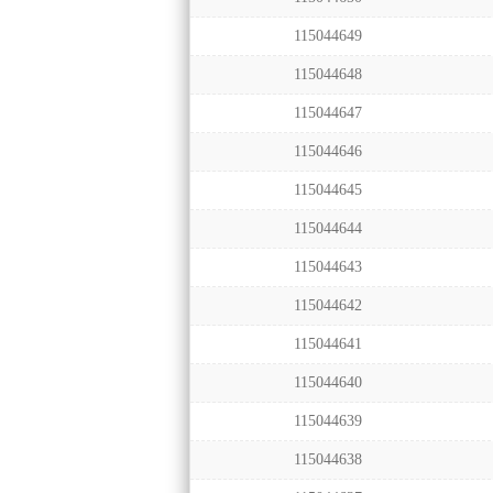
115044649
115044648
115044647
115044646
115044645
115044644
115044643
115044642
115044641
115044640
115044639
115044638