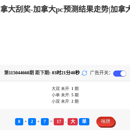
第
115044660
期 距下期:
03
时
21
分
40
秒
广告开关：
大双
未开:
1
期
小单
未开:
5
期
小双
未开:
2
期
8
+
2
+
7
=
17
-
大
单
咪牌