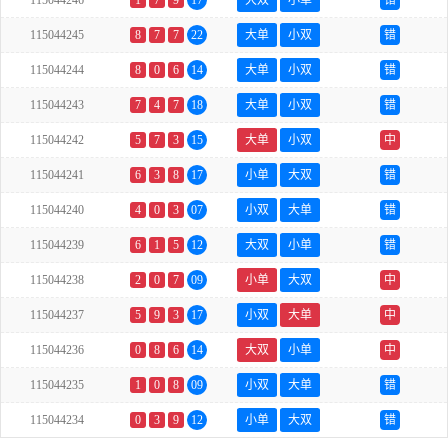
115044246
1
7
9
17
大双
小单
错
115044245
8
7
7
22
大单
小双
错
115044244
8
0
6
14
大单
小双
错
115044243
7
4
7
18
大单
小双
错
115044242
5
7
3
15
大单
小双
中
115044241
6
3
8
17
小单
大双
错
115044240
4
0
3
07
小双
大单
错
115044239
6
1
5
12
大双
小单
错
115044238
2
0
7
09
小单
大双
中
115044237
5
9
3
17
小双
大单
中
115044236
0
8
6
14
大双
小单
中
115044235
1
0
8
09
小双
大单
错
115044234
0
3
9
12
小单
大双
错