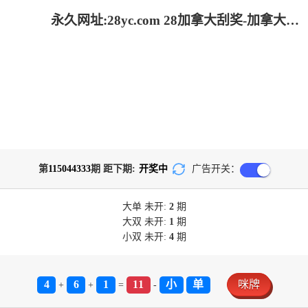
永久网址:28yc.com 28加拿大刮奖-加拿大pc预测结果走势|加拿大28开奖结果预测官网|pc走势最新预测_火热研究!
第
115044333
期 距下期:
开奖中
广告开关：
大单
未开:
2
期
大双
未开:
1
期
小双
未开:
4
期
4
6
1
11
小
单
咪牌
+
+
=
-