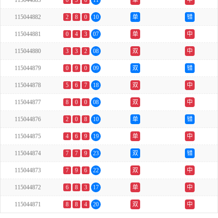
115044883
0
5
6
11
单
中
115044882
2
8
0
10
单
错
115044881
0
4
3
07
单
中
115044880
3
3
2
08
双
中
115044879
0
9
0
09
双
错
115044878
5
6
7
18
双
中
115044877
8
0
0
08
双
中
115044876
2
0
8
10
单
错
115044875
4
6
9
19
单
中
115044874
7
7
9
23
双
错
115044873
7
9
6
22
双
中
115044872
6
8
3
17
单
中
115044871
8
8
4
20
双
中