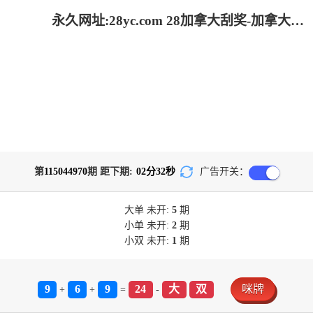
永久网址:28yc.com 28加拿大刮奖-加拿大pc预测结果走势|加拿大28开奖结果预测官网|pc走势最新预测_火热研究!
第
115044970
期 距下期:
02
分
32
秒
广告开关：
大单
未开:
5
期
小单
未开:
2
期
小双
未开:
1
期
9
6
9
24
大
双
咪牌
+
+
=
-