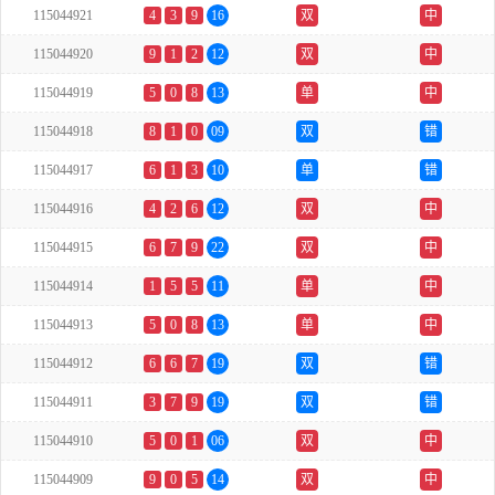
115044921
4
3
9
16
双
中
115044920
9
1
2
12
双
中
115044919
5
0
8
13
单
中
115044918
8
1
0
09
双
错
115044917
6
1
3
10
单
错
115044916
4
2
6
12
双
中
115044915
6
7
9
22
双
中
115044914
1
5
5
11
单
中
115044913
5
0
8
13
单
中
115044912
6
6
7
19
双
错
115044911
3
7
9
19
双
错
115044910
5
0
1
06
双
中
115044909
9
0
5
14
双
中