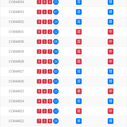
115044934
3
6
6
15
双
错
115044933
5
1
1
07
双
错
115044932
9
5
5
19
双
错
115044931
8
2
2
12
双
中
115044930
1
1
6
08
双
中
115044929
2
7
7
16
双
中
115044928
8
3
9
20
双
中
115044927
2
2
1
05
双
错
115044926
2
5
8
15
双
错
115044925
9
4
2
15
单
中
115044924
4
1
8
13
双
错
115044923
7
2
3
12
双
中
115044922
7
1
8
16
单
错