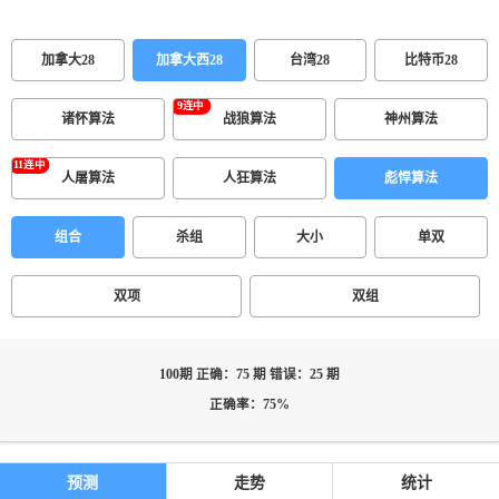
加拿大28
加拿大西28
台湾28
比特币28
诸怀算法
战狼算法
神州算法
人屠算法
人狂算法
彪悍算法
组合
杀组
大小
单双
双项
双组
100期 正确：75 期 错误：25 期
正确率：75%
预测
走势
统计