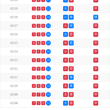
62120
9
1
7
17
小
单
中
62119
2
4
6
12
大
双
中
62118
9
9
6
24
小
单
错
62117
4
3
6
13
小
双
中
62116
5
3
0
08
大
双
中
62115
8
8
9
25
大
双
中
62114
9
1
0
10
小
双
中
62113
9
2
9
20
大
双
中
62112
8
0
4
12
小
双
中
62111
2
4
2
08
小
单
中
62110
4
9
9
22
大
单
中
62109
4
7
8
19
大
单
中
62108
7
5
0
12
大
双
中