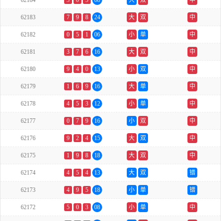
62184
3
0
5
08
大
双
中
62183
7
9
8
24
大
双
中
62182
0
5
1
06
小
单
中
62181
3
7
6
16
大
双
中
62180
9
4
0
13
小
双
中
62179
1
6
9
16
大
单
中
62178
4
5
3
12
小
单
中
62177
0
7
9
16
小
双
中
62176
9
2
4
15
大
双
中
62175
1
9
8
18
大
双
中
62174
4
5
4
13
大
双
错
62173
4
9
5
18
小
单
错
62172
5
0
3
08
小
单
中