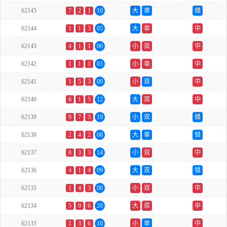
62145
7
2
1
10
大
单
错
62144
1
1
3
05
大
单
中
62143
4
1
1
06
小
双
中
62142
1
1
1
03
小
单
中
62141
1
5
3
09
小
双
中
62140
6
1
5
12
大
双
中
62139
9
7
3
19
小
双
错
62138
2
4
2
08
大
单
错
62137
8
3
3
14
小
双
中
62136
4
1
4
09
大
双
错
62135
1
4
3
08
小
双
中
62134
5
9
6
20
大
双
中
62133
1
3
6
10
小
单
中