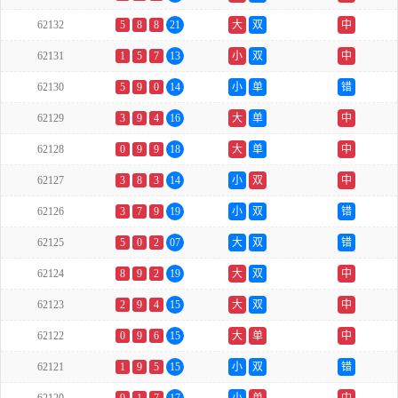
62132
5
8
8
21
大
双
中
62131
1
5
7
13
小
双
中
62130
5
9
0
14
小
单
错
62129
3
9
4
16
大
单
中
62128
0
9
9
18
大
单
中
62127
3
8
3
14
小
双
中
62126
3
7
9
19
小
双
错
62125
5
0
2
07
大
双
错
62124
8
9
2
19
大
双
中
62123
2
9
4
15
大
双
中
62122
0
9
6
15
大
单
中
62121
1
9
5
15
小
双
错