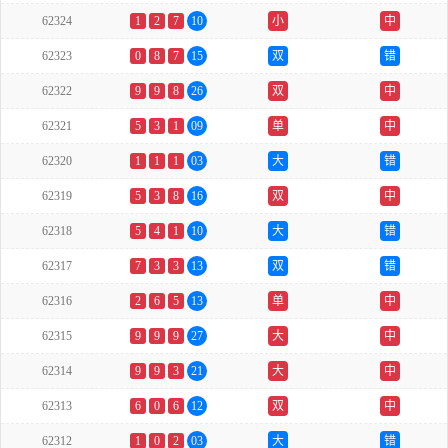
62324
1
2
7
10
小
中
62323
0
8
7
15
双
错
62322
9
9
8
26
双
中
62321
5
3
1
09
单
中
62320
1
1
1
03
大
错
62319
5
3
8
16
双
中
62318
5
4
1
10
大
错
62317
7
3
3
13
双
错
62316
2
6
5
13
单
中
62315
9
9
9
27
大
中
62314
9
9
3
21
大
中
62313
6
0
6
12
双
中
62312
1
0
2
03
大
错