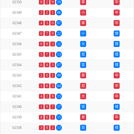
62350
8
2
9
19
单
中
62349
3
2
1
06
小
中
62348
4
3
0
07
单
中
62347
6
7
9
22
小
错
62346
0
9
3
12
大
错
62345
5
7
1
13
双
错
62344
0
4
3
07
双
错
62343
2
6
1
09
单
中
62342
1
0
3
04
双
中
62341
4
2
9
15
大
中
62340
1
9
7
17
双
错
62339
8
6
1
15
单
中
62338
3
8
2
13
双
错