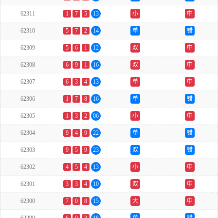
62311
1
7
5
13
小
中
62310
5
7
2
14
单
错
62309
5
6
1
12
双
中
62308
6
9
1
16
双
中
62307
6
3
4
13
单
中
62306
1
7
8
16
单
错
62305
1
3
2
06
小
中
62304
9
4
9
22
单
错
62303
9
5
9
23
双
错
62302
4
5
4
13
小
中
62301
3
3
4
10
双
中
62300
7
0
8
15
大
中