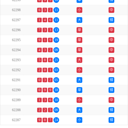
62299
6
9
3
18
单
错
62298
6
3
2
11
小
中
62297
1
4
6
11
大
错
62296
7
3
3
13
单
中
62295
9
1
9
19
单
中
62294
4
3
2
09
单
中
62293
5
8
8
21
大
中
62292
2
0
1
03
小
中
62291
0
3
2
05
大
错
62290
0
9
9
18
单
错
62289
1
3
6
10
小
中
62288
2
2
5
09
大
错
62287
9
8
7
24
小
错