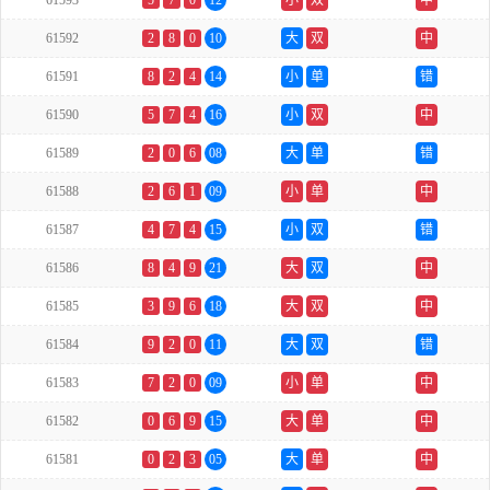
61593
5
7
0
12
小
双
中
61592
2
8
0
10
大
双
中
61591
8
2
4
14
小
单
错
61590
5
7
4
16
小
双
中
61589
2
0
6
08
大
单
错
61588
2
6
1
09
小
单
中
61587
4
7
4
15
小
双
错
61586
8
4
9
21
大
双
中
61585
3
9
6
18
大
双
中
61584
9
2
0
11
大
双
错
61583
7
2
0
09
小
单
中
61582
0
6
9
15
大
单
中
61581
0
2
3
05
大
单
中