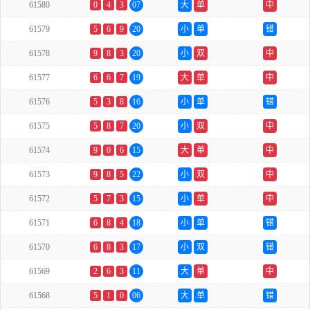
61580
0
4
3
07
大
单
中
61579
5
6
9
20
小
单
错
61578
9
8
3
20
小
双
中
61577
6
6
7
19
大
单
中
61576
5
3
8
16
小
单
错
61575
5
8
7
20
小
双
中
61574
9
0
6
15
大
单
中
61573
9
8
5
22
小
双
中
61572
5
7
3
15
小
单
中
61571
6
8
4
18
小
单
错
61570
6
8
3
17
小
双
错
61569
2
6
3
11
大
单
中
61568
5
1
0
06
大
单
错