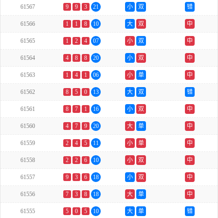
61567
9
9
3
21
小
双
错
61566
1
1
8
10
大
双
中
61565
1
2
4
07
小
双
中
61564
4
8
8
20
小
双
中
61563
1
4
1
06
小
单
中
61562
8
5
0
13
大
双
错
61561
8
7
1
16
小
双
中
61560
4
7
9
20
大
单
中
61559
2
4
5
11
小
单
中
61558
2
2
6
10
小
双
中
61557
9
3
6
18
小
双
中
61556
7
3
8
18
大
单
中
61555
5
0
5
10
大
单
错