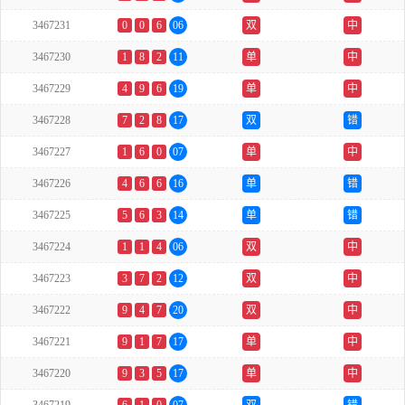
3467231
0
0
6
06
双
中
3467230
1
8
2
11
单
中
3467229
4
9
6
19
单
中
3467228
7
2
8
17
双
错
3467227
1
6
0
07
单
中
3467226
4
6
6
16
单
错
3467225
5
6
3
14
单
错
3467224
1
1
4
06
双
中
3467223
3
7
2
12
双
中
3467222
9
4
7
20
双
中
3467221
9
1
7
17
单
中
3467220
9
3
5
17
单
中