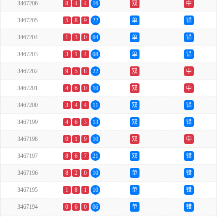
3467206
8
4
4
16
双
中
3467205
5
8
9
22
单
错
3467204
1
3
0
04
单
错
3467203
3
1
4
08
单
错
3467202
9
5
8
22
双
中
3467201
4
6
0
10
双
中
3467200
3
4
4
11
双
错
3467199
4
6
3
13
双
错
3467198
0
1
9
10
双
中
3467197
8
6
7
21
双
错
3467196
8
2
0
10
单
错
3467195
1
8
1
10
单
错
3467194
0
6
0
06
单
错