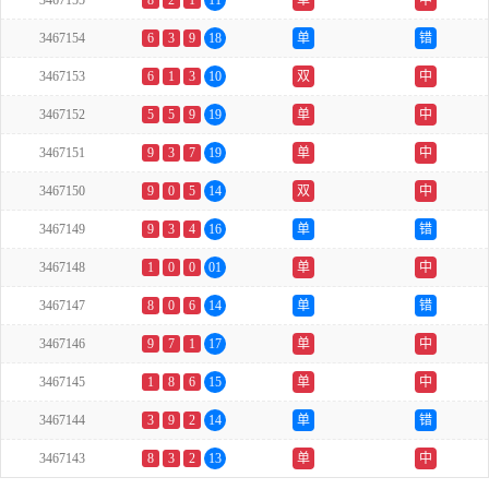
3467155
8
2
1
11
单
中
3467154
6
3
9
18
单
错
3467153
6
1
3
10
双
中
3467152
5
5
9
19
单
中
3467151
9
3
7
19
单
中
3467150
9
0
5
14
双
中
3467149
9
3
4
16
单
错
3467148
1
0
0
01
单
中
3467147
8
0
6
14
单
错
3467146
9
7
1
17
单
中
3467145
1
8
6
15
单
中
3467144
3
9
2
14
单
错
3467143
8
3
2
13
单
中