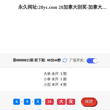
永久网址:28yc.com 28加拿大刮奖-加拿大pc预测结果走势|加拿大28开奖结果预测官网|pc走势最新预测_火热研究!
第
08080825
期 距下期:
00
分
43
秒
广告开关：
大单
未开:
3
期
小单
未开:
1
期
小双
未开:
4
期
6
9
9
24
大
双
咪牌
+
+
=
-