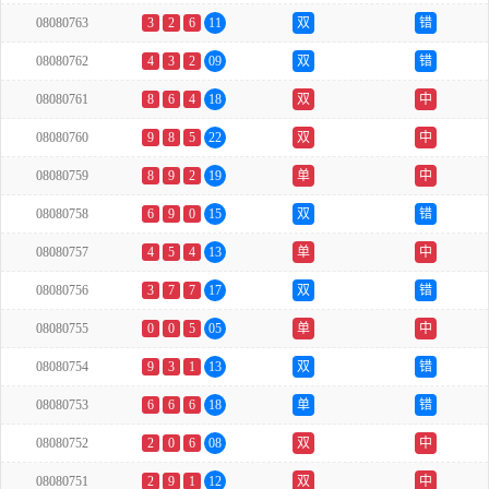
08080763
3
2
6
11
双
错
08080762
4
3
2
09
双
错
08080761
8
6
4
18
双
中
08080760
9
8
5
22
双
中
08080759
8
9
2
19
单
中
08080758
6
9
0
15
双
错
08080757
4
5
4
13
单
中
08080756
3
7
7
17
双
错
08080755
0
0
5
05
单
中
08080754
9
3
1
13
双
错
08080753
6
6
6
18
单
错
08080752
2
0
6
08
双
中
08080751
2
9
1
12
双
中