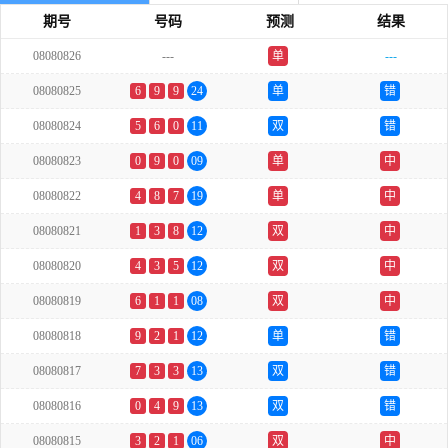
期号
号码
预测
结果
08080826
---
单
---
08080825
6
9
9
24
单
错
08080824
5
6
0
11
双
错
08080823
0
9
0
09
单
中
08080822
4
8
7
19
单
中
08080821
1
3
8
12
双
中
08080820
4
3
5
12
双
中
08080819
6
1
1
08
双
中
08080818
9
2
1
12
单
错
08080817
7
3
3
13
双
错
08080816
0
4
9
13
双
错
08080815
3
2
1
06
双
中