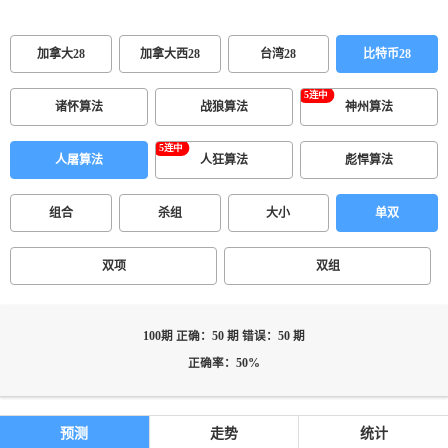
加拿大28
加拿大西28
台湾28
比特币28
诸怀算法
战狼算法
神州算法
人屠算法
人狂算法
彪悍算法
组合
杀组
大小
单双
双项
双组
100期 正确：50 期 错误：50 期
正确率：50%
预测
走势
统计