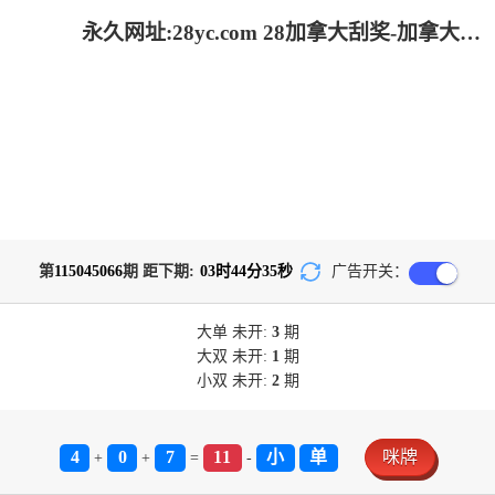
永久网址:28yc.com 28加拿大刮奖-加拿大pc预测结果走势|加拿大28开奖结果预测官网|pc走势最新预测_火热研究!
第
115045066
期 距下期:
03
时
44
分
35
秒
广告开关：
大单
未开:
3
期
大双
未开:
1
期
小双
未开:
2
期
4
0
7
11
小
单
咪牌
+
+
=
-