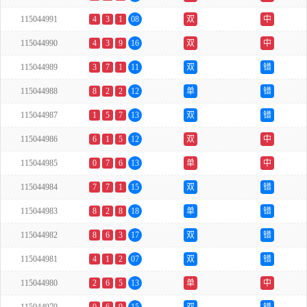
115044991
4
3
1
08
双
中
115044990
4
3
9
16
双
中
115044989
3
7
1
11
双
错
115044988
8
2
2
12
单
错
115044987
1
5
7
13
双
错
115044986
6
1
5
12
双
中
115044985
0
7
6
13
单
中
115044984
7
7
1
15
双
错
115044983
8
2
8
18
单
错
115044982
8
6
3
17
双
错
115044981
4
1
2
07
双
错
115044980
2
6
5
13
单
中