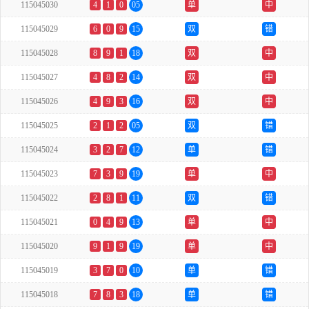
115045030
4
1
0
05
单
中
115045029
6
0
9
15
双
错
115045028
8
9
1
18
双
中
115045027
4
8
2
14
双
中
115045026
4
9
3
16
双
中
115045025
2
1
2
05
双
错
115045024
3
2
7
12
单
错
115045023
7
3
9
19
单
中
115045022
2
8
1
11
双
错
115045021
0
4
9
13
单
中
115045020
9
1
9
19
单
中
115045019
3
7
0
10
单
错
115045018
7
8
3
18
单
错